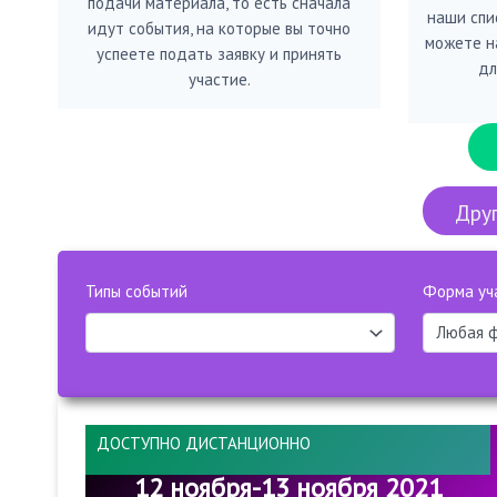
подачи материала, то есть сначала
наши спис
идут события, на которые вы точно
можете н
успеете подать заявку и принять
дл
участие.
Друг
Типы событий
Форма уч
ДОСТУПНО ДИСТАНЦИОННО
12 ноября-13 ноября 2021