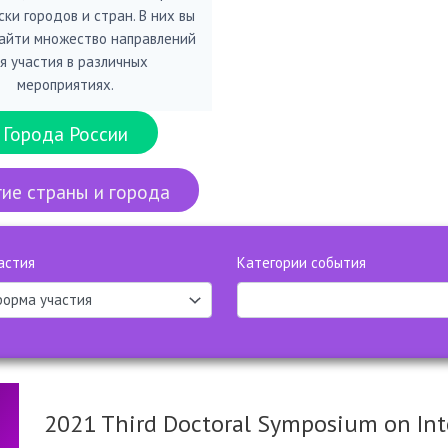
ки городов и стран. В них вы
айти множество направлений
я участия в различных
мероприятиях.
Города России
ие страны и города
астия
Категории события
2021 Third Doctoral Symposium on Int