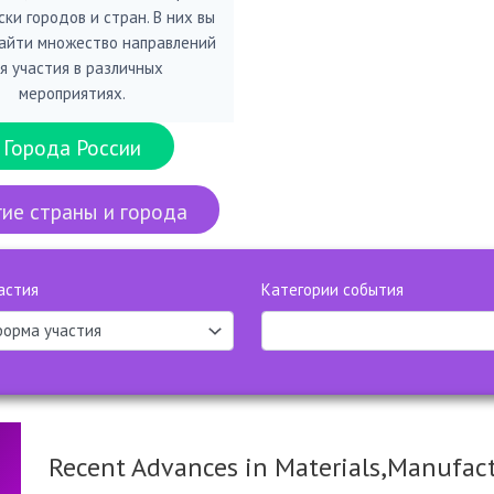
ки городов и стран. В них вы
айти множество направлений
я участия в различных
мероприятиях.
Города России
ие страны и города
астия
Категории события
Recent Advances in Materials,Manufac