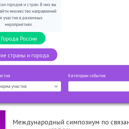
ки городов и стран. В них вы
айти множество направлений
я участия в различных
мероприятиях.
Города России
ие страны и города
астия
Категории события
Международный симпозиум по связан