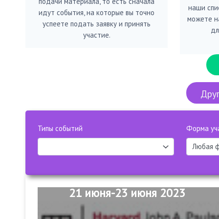
подачи материала, то есть сначала
наши спис
идут события, на которые вы точно
можете н
успеете подать заявку и принять
дл
участие.
Друг
Типы событий
Форма уч
21 июня-23 июня 2023