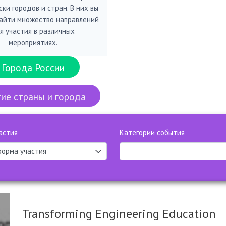
ки городов и стран. В них вы
айти множество направлений
я участия в различных
мероприятиях.
Города России
ие страны и города
астия
Категории события
Transforming Engineering Education