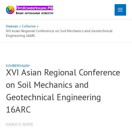
Перейти
к
Main
содержимому
Menu
Главная
События
XVI Asian Regional Conference on Soil Mechanics and Geotechnical
Engineering 16ARC
КОНФЕРЕНЦИИ
XVI Asian Regional Conference
on Soil Mechanics and
Geotechnical Engineering
16ARC
НАУКИ О ЗЕМЛЕ