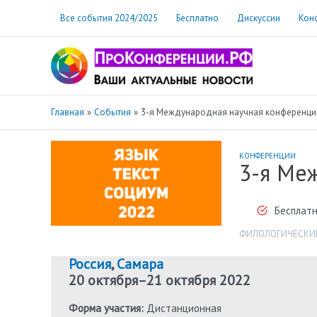
Перейти
Все события 2024/2025
Бесплатно
Дискуссии
Кон
к
содержимому
Главная
События
3-я Международная научная конференция 
КОНФЕРЕНЦИИ
3-я Меж
Бесплатн
ФИЛОЛОГИЧЕСКИЕ
Россия
,
Самара
20 октября
–
21 октября 2022
Форма участия:
Дистанционная