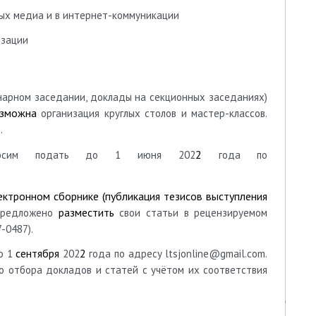
вых медиа и в интернет-коммуникации
изации
нарном заседании, доклады на секционных заседаниях)
зможна
организация круглых столов и мастер-классов.
.
2
росим подать
до 1 июня 202
года по
ектронном сборнике (публикация тезисов выступления
разместить
предложено
свои статьи в рецензируемом
-0487).
сентября
2
о 1
202
года по адресу
ltsjonline
@
gmail
.
com
.
о отбора докладов и статей с учётом их соответствия