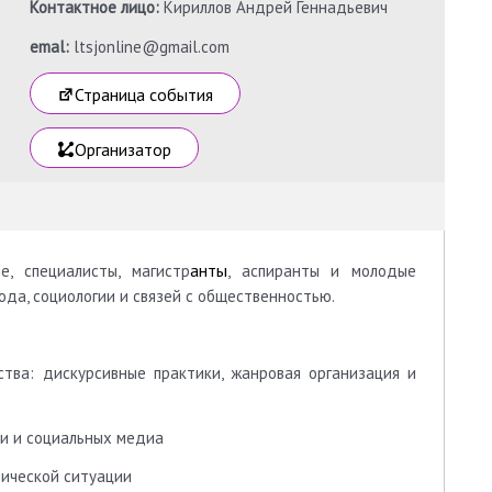
Контактное лицо:
Кириллов Андрей Геннадьевич
emal:
ltsjonline@gmail.com
Страница события
Организатор
анты
, специалисты, магистр
, аспиранты и молодые
ода, социологии и связей с общественностью.
тва: дискурсивные практики, жанровая организация и
и и социальных медиа
тической ситуации