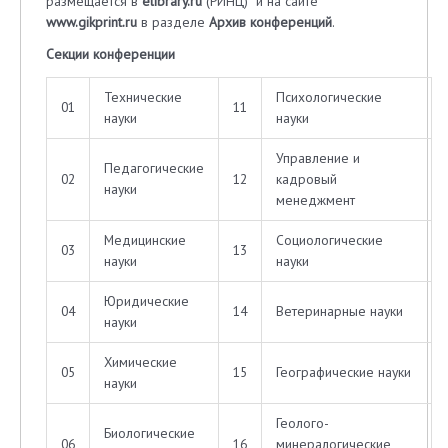
размещается в
elibrary.ru
(РИНЦ) и на сайте
www
.
gikprint
.
ru
в разделе
Архив конференций
.
Секции конференции
Технические
Психологические
01
11
науки
науки
Управление и
Педагогические
02
12
кадровый
науки
менеджмент
Медицинские
Социологические
03
13
науки
науки
Юридические
04
14
Ветеринарные науки
науки
Химические
05
15
Географические науки
науки
Геолого-
Биологические
06
16
минералогические