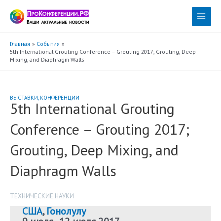
Перейти
к
Main
содержимому
Menu
Главная
События
5th International Grouting Conference – Grouting 2017; Grouting, Deep
Mixing, and Diaphragm Walls
ВЫСТАВКИ
,
КОНФЕРЕНЦИИ
5th International Grouting
Conference – Grouting 2017;
Grouting, Deep Mixing, and
Diaphragm Walls
ТЕХНИЧЕСКИЕ НАУКИ
США
,
Гонолулу