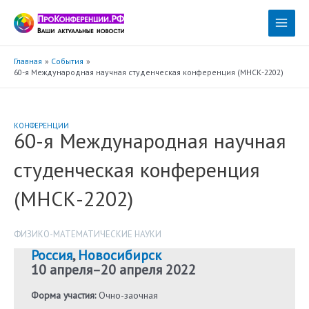
Перейти
к
Main
содержимому
Menu
Главная
События
60-я Международная научная студенческая конференция (МНСК-2202)
КОНФЕРЕНЦИИ
60-я Международная научная
студенческая конференция
(МНСК-2202)
ФИЗИКО-МАТЕМАТИЧЕСКИЕ НАУКИ
Россия
,
Новосибирск
10 апреля
–
20 апреля 2022
Форма участия:
Очно-заочная