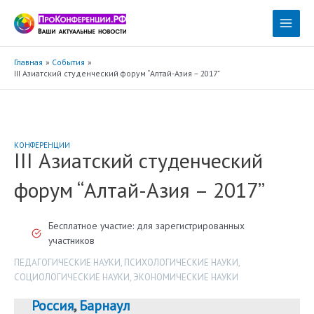
Перейти
к
Main
содержимому
Menu
Главная
События
III Азиатский студенческий форум “Алтай-Азия – 2017”
КОНФЕРЕНЦИИ
III Азиатский студенческий
форум “Алтай-Азия – 2017”
Бесплатное участие: для зарегистрированных
участников
ПЕДАГОГИЧЕСКИЕ НАУКИ
,
ПСИХОЛОГИЧЕСКИЕ НАУКИ
,
СОЦИОЛОГИЧЕСКИЕ НАУКИ
,
ЭКОНОМИЧЕСКИЕ НАУКИ
Россия
,
Барнаул