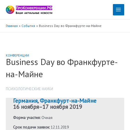
Перейти
к
Main
содержимому
Menu
Главная
События
Business Day во Франкфурте-на-Майне
КОНФЕРЕНЦИИ
Business Day во Франкфурте-
на-Майне
ПСИХОЛОГИЧЕСКИЕ НАУКИ
Германия
,
Франкфурт-на-Майне
16 ноября
–
17 ноября 2019
Форма участия:
Очная
Срок подачи заявок:
12.11.2019