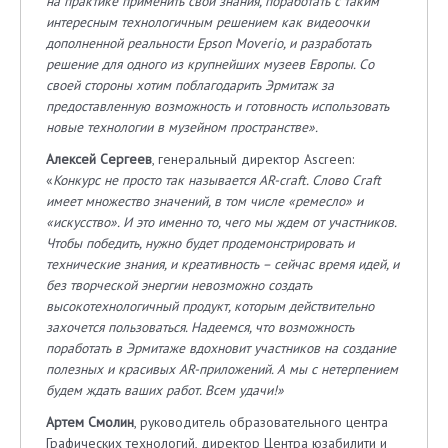
на практике применить свои знания, поработать с таким
интересным технологичным решением как видеоочки
дополненной реальности Epson Moverio, и разработать
решение для одного из крупнейших музеев Европы. Со
своей стороны хотим поблагодарить Эрмитаж за
предоставленную возможность и готовность использовать
новые технологии в музейном пространстве».
Алексей Сергеев
, генеральный директор Ascreen:
«
Конкурс не просто так называется AR-craft. Слово Craft
имеет множество значений, в том числе «ремесло» и
«искусство». И это именно то, чего мы ждем от участников.
Чтобы победить, нужно будет продемонстрировать и
технические знания, и креативность – сейчас время идей, и
без творческой энергии невозможно создать
высокотехнологичный продукт, которым действительно
захочется пользоваться. Надеемся, что возможность
поработать в Эрмитаже вдохновит участников на создание
полезных и красивых AR-приложений. А мы с нетерпением
будем ждать ваших работ. Всем удачи!»
Артем Смолин
, руководитель образовательного центра
Графических технологий, директор Центра юзабилити и