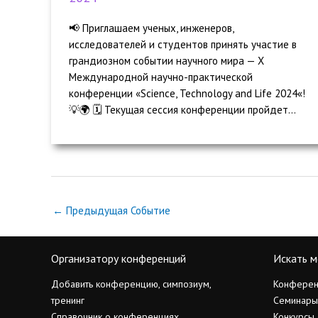
📢 Приглашаем ученых, инженеров,
исследователей и студентов принять участие в
грандиозном событии научного мира — X
Международной научно-практической
конференции «Science, Technology and Life 2024«!
💡🌍 🗓️ Текущая сессия конференции пройдет...
←
Предыдущая Событие
Организатору конференций
Искать м
Добавить конференцию, симпозиум,
Конферен
тренинг
Семинары
Справочник о конференциях
Конкурсы