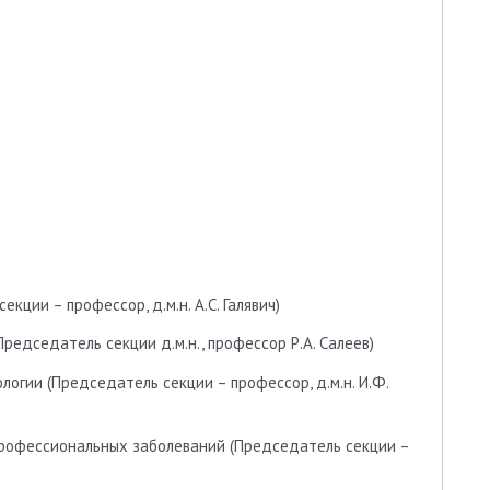
кции – профессор, д.м.н. А.С. Галявич)
редседатель секции д.м.н., профессор Р.А. Салеев)
логии (Председатель секции – профессор, д.м.н. И.Ф.
 профессиональных заболеваний (Председатель секции –