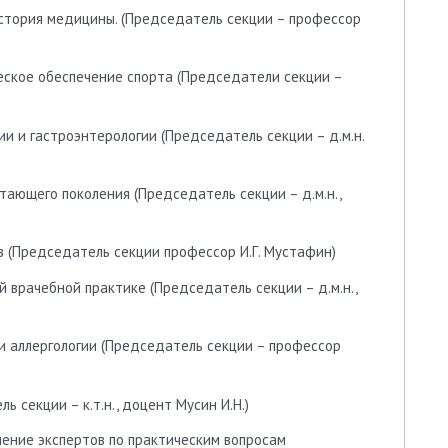
История медицины. (Председатель секции – профессор
еское обеспечение спорта (Председатели секции –
ии и гастроэнтерологии (Председатель секции – д.м.н.
ающего поколения (Председатель секции – д.м.н.,
в (Председатель секции профессор И.Г. Мустафин)
 врачебной практике (Председатель секции – д.м.н.,
и аллергологии (Председатель секции – профессор
 секции – к.т.н., доцент Мусин И.Н.)
нение экспертов по практическим вопросам