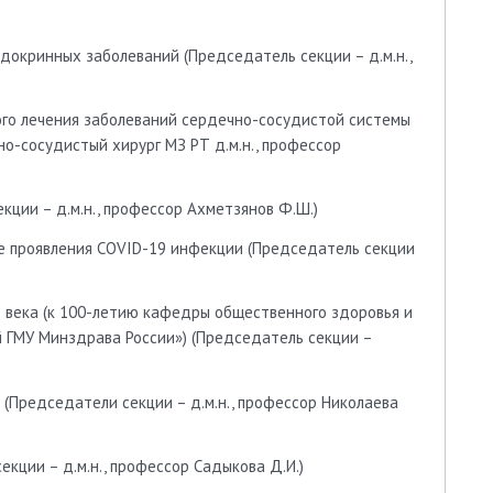
ндокринных заболеваний (Председатель секции – д.м.н.,
кого лечения заболеваний сердечно-сосудистой системы
о-сосудистый хирург МЗ РТ д.м.н., профессор
кции – д.м.н., профессор Ахметзянов Ф.Ш.)
ие проявления COVID-19 инфекции (Председатель секции
 века (к 100-летию кафедры общественного здоровья и
 ГМУ Минздрава России») (Председатель секции –
(Председатели секции – д.м.н., профессор Николаева
кции – д.м.н., профессор Садыкова Д.И.)