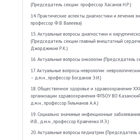
(Председатель секции: профессор Хасанов Н.Р.)
14. Практические аспекты диагностики и лечения э
профессор Ф.В. Валеева)
15. Актуальные вопросы диагностики и хирургичес
(Председатель секции главный внештатный сердечн
Джорджикия Р.К.)
16. Актуальные вопросы онкологии (Председатель се
17. Актуальные вопросы неврологии: неврологическ
– д.м.н., профессор Богданов Э.И.)
18. Общественное здоровье и здравоохранение XXI
организации здравоохранения ФГБОУ ВО Казанский
д.м.н., профессор Гильманов А.А.)
19. Социально значимые инфекционные заболевания 
И.В., д.м.н., профессор Кравченко И.Э.)
20. Актуальные вопросы педиатрии (Председатель се