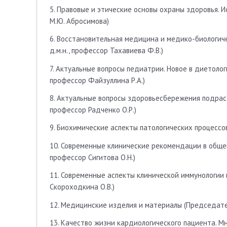
5. Правовые и этические основы охраны здоровья. 
М.Ю. Абросимова)
6. Восстановительная медицина и медико-биологич
д.м.н., профессор Тахавиева Ф.В.)
7. Актуальные вопросы педиатрии. Новое в диетолог
профессор Файзуллина Р.А.)
8. Актуальные вопросы здоровьесбережения подраст
профессор Радченко О.Р.)
9. Биохимические аспекты патологических процессо
10. Современные клинические рекомендации в общей
профессор Сигитова О.Н.)
11. Современные аспекты клинической иммунологии 
Скороходкина О.В.)
12. Медицинские изделия и материалы (Председатель
13. Качество жизни кардиологического пациента. М