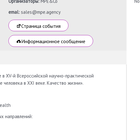
Организаторы:
MPE&Co
No
emal:
sales@mpe.agency
Страница события
Информационное сообщение
е в XV-й Всероссийской научно-практической
человека в XXI веке. Качество жизни».
ealth
ых направлений: