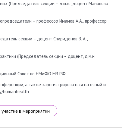
ных (Председатель секции – д.м.н., доцент Манапова
сопредседатели – профессор Имамов А.А., профессор
едатель секции – доцент Спиридонов В. А.,
актики (Председатель секции – доцент, д.м.н.
ационный Совет по НМиФО МЗ РФ
нференции, а также зарегистрироваться на очный и
cy/humanhealth
а участие в мероприятии