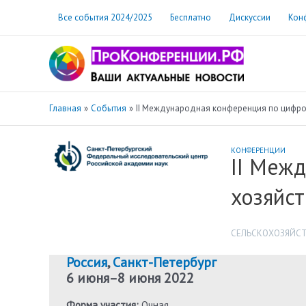
Перейти
Все события 2024/2025
Бесплатно
Дискуссии
Кон
к
содержимому
Главная
События
II Международная конференция по цифров
КОНФЕРЕНЦИИ
II Меж
хозяйст
СЕЛЬСКОХОЗЯЙСТ
Россия
,
Санкт-Петербург
6 июня
–
8 июня 2022
Форма участия:
Очная