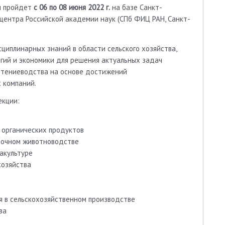
ая пройдет
с 06 по 08 июня 2022 г.
на базе Санкт-
центра Российской академии наук (СПб ФИЦ РАН, Санкт-
иплинарных знаний в области сельского хозяйства,
гий и экономики для решения актуальных задач
стениеводства на основе достижений
 компаний.
екции:
 органических продуктов
лочном животноводстве
акультуре
хозяйства
я в сельскохозяйственном производстве
ва