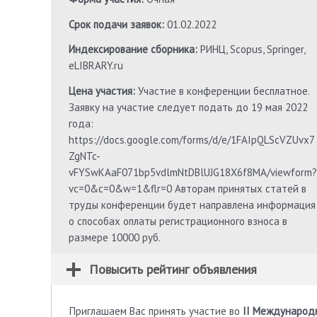
Срок подачи заявок:
01.02.2022
Индексирование сборника:
РИНЦ, Scopus, Springer,
eLIBRARY.ru
Цена участия:
Участие в конференции бесплатное.
Заявку на участие следует подать до 19 мая 2022
года:
https://docs.google.com/forms/d/e/1FAIpQLScVZUvx7
ZgNTc-
vFYSwKAaF071bp5vdlmNtDBlUJG18X6f8MA/viewform?
vc=0&c=0&w=1&flr=0 Авторам принятых статей в
труды конференции будет направлена информация
о способах оплаты регистрационного взноса в
размере 10000 руб.
Повысить рейтинг объявления
Приглашаем Вас принять участие во
II Международн