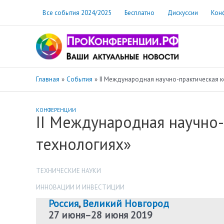
Перейти
Все события 2024/2025
Бесплатно
Дискуссии
Кон
к
содержимому
Главная
События
II Международная научно-практическая к
КОНФЕРЕНЦИИ
II Международная научно
технологиях»
ТЕХНИЧЕСКИЕ НАУКИ
ИННОВАЦИИ И ИНВЕСТИЦИИ
Россия
,
Великий Новгород
27 июня
–
28 июня 2019