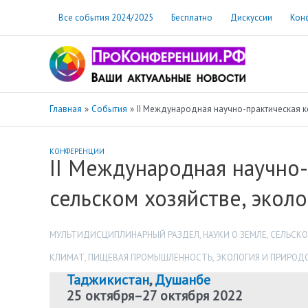
Перейти
Все события 2024/2025
Бесплатно
Дискуссии
Кон
к
содержимому
Главная
События
II Международная научно-практическая к
КОНФЕРЕНЦИИ
II Международная научно-
сельском хозяйстве, экол
МУЛЬТИДИСЦИПЛИНАРНЫЙ РАЗДЕЛ
,
НАУКИ О ЗЕМЛЕ
,
СЕЛЬСКО
КЛИМАТ
,
ПИЩЕВАЯ ПРОМЫШЛЕННОСТЬ
,
ЭКОЛОГИЯ И ПРИРОД
Таджикистан
,
Душанбе
25 октября
–
27 октября 2022