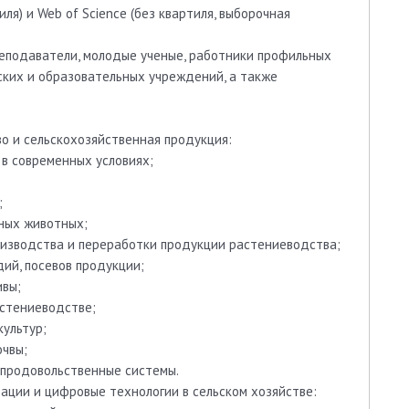
тиля) и Web of Science (без квартиля, выборочная
реподаватели, молодые ученые, работники профильных
ских и образовательных учреждений, а также
тво и сельскохозяйственная продукция:
 в современных условиях;
;
ных животных;
оизводства и переработки продукции растениеводства;
ий, посевов продукции;
ивы;
астениеводстве;
ультур;
очвы;
 продовольственные системы.
вации и цифровые технологии в сельском хозяйстве: