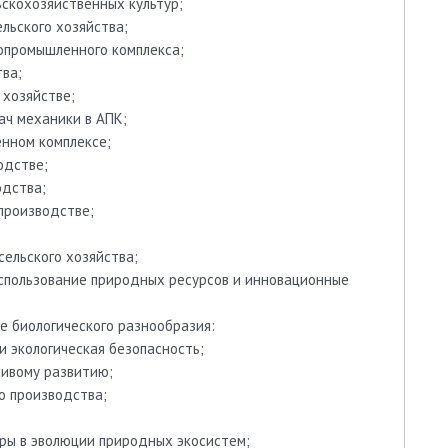
ьскохозяйственных культур;
льского хозяйства;
опромышленного комплекса;
тва;
 хозяйстве;
ч механики в АПК;
нном комплексе;
одстве;
одства;
производстве;
ельского хозяйства;
спользование природных ресурсов и инновационные
е биологического разнообразия:
 экологическая безопасность;
чивому развитию;
о производства;
ры в эволюции природных экосистем;