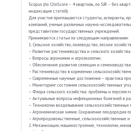
Scopus (по CiteScore – 4 квартиль, по SJR – без квар
индексация статей).
Для участия приглашаются студенты, аспиранты, п
компаний, ученые различных научно-исследователь
представители государственных учреждений.
Принимаются статьи по следующим направлениям:
1. Сельское хозяйство, полеводство, лесное хозяйс
– Развитие растениеводства и сельского хозяйства
– Вопросы агрономии и агроэкологии;
– Обеспечение развития селекции и семеноводства
– Растениеводство в кормлении сельскохозяйствен
– Современные научные достижения – практика пр
– Мониторинг состояния сельскохозяйственных угод
– Флора сельского хозяйства: проблемы и перспект
– Актуальные вопросы инфекционных болезней в р
– Технологии возделывания сельскохозяйственных к
– Агрономическая химия. Сохранение плодородия п
– Агропродовольственные, сельскохозяйственные и
2. Механизация, машиностроение, технологии, инно