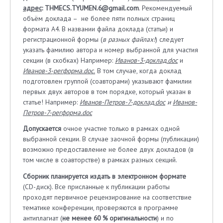
адрес
:
THMECS.TYUMEN.6@gmail.com
. Рекомендуемый
объём доклада – не более пяти полных страниц
формата А4. В названии файла доклада (статьи) и
регистрационной формы (
в разных файлах!
) следует
указать фамилию автора и номер выбранной для участия
секции (в скобках) Например:
Иванов-3-доклад.
doc
и
Иванов-3-регформа.
doc
.
В том случае, когда доклад
подготовлен группой (соавторами) указывают фамилии
первых двух авторов в том порядке, который указан в
статье! Например:
Иванов-Петров-7-доклад.
doc
и
Иванов-
Петров-7-регформа.
doc
Допускается
очное участие только в рамках одной
выбранной секции. В случае заочной формы (публикации)
возможно предоставление не более двух докладов (в
том числе в соавторстве) в рамках разных секций.
Сборник планируется издать в электронном формате
(CD-диск). Все присланные к публикации работы
проходят первичное рецензирование на соответствие
тематике конференции, проверяются в программе
антиплагиат (
не менее 60 % оригинальности
) и по