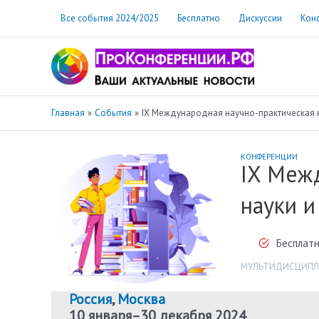
Перейти
Все события 2024/2025
Бесплатно
Дискуссии
Кон
к
содержимому
Главная
События
IX Международная научно-практическая к
КОНФЕРЕНЦИИ
IX Меж
науки и
Бесплатн
МУЛЬТИДИСЦИПЛ
Россия
,
Москва
10 января
–
30 декабря 2024