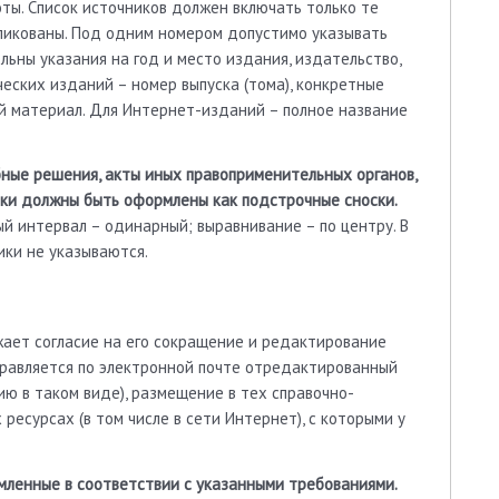
оты. Список источников должен включать только те
бликованы. Под одним номером допустимо указывать
льны указания на год и место издания, издательство,
еских изданий – номер выпуска (тома), конкретные
й материал. Для Интернет-изданий – полное название
бные решения, акты иных правоприменительных органов,
ки должны быть оформлены как подстрочные сноски.
й интервал – одинарный; выравнивание – по центру. В
ки не указываются.
жает согласие на его сокращение и редактирование
правляется по электронной почте отредактированный
ию в таком виде), размещение в тех справочно-
ресурсах (в том числе в сети Интернет), с которыми у
мленные в соответствии с указанными требованиями.