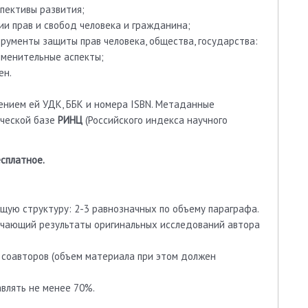
пективы развития;
ии прав и свобод человека и гражданина;
рументы защиты прав человека, общества, государства:
именительные аспекты;
ен.
ением ей УДК, ББК и номера ISBN. Метаданные
ической базе
РИНЦ
(Российского индекса научного
сплатное.
ую структуру: 2-3 равнозначных по объему параграфа.
ючающий результаты оригинальных исследований автора
 соавторов (объем материала при этом должен
влять не менее 70%.