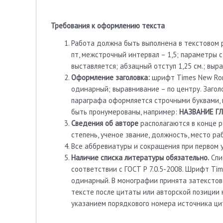
Требования к оформлению текста
Работа должна быть выполнена в текстовом 
пт, межстрочный интервал – 1,5; параметры с
выставляется; абзацный отступ 1,25 см.; выра
Оформление заголовка:
шрифт Times New Rom
одинарный; выравнивание – по центру. Загол
параграфа оформляется строчными буквами, н
быть пронумерованы, например:
НАЗВАНИЕ Г
Сведения об авторе
располагаются в конце р
степень, ученое звание, должность, место ра
Все аббревиатуры и сокращения при первом
Наличие списка литературы обязательно.
Спи
соответствии с ГОСТ Р 7.0.5-2008. Шрифт Ti
одинарный. В монографии принята затекстов
тексте после цитаты или авторской позиции 
указанием порядкового номера источника цити