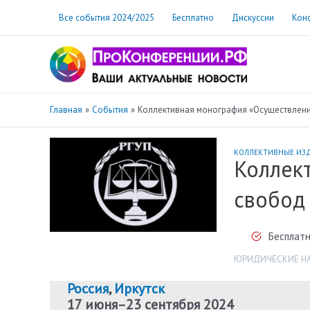
Перейти
Все события 2024/2025
Бесплатно
Дискуссии
Кон
к
содержимому
Главная
События
Коллективная монография «Осуществление
КОЛЛЕКТИВНЫЕ ИЗ
Коллек
свобод 
Бесплатн
ЮРИДИЧЕСКИЕ Н
Россия
,
Иркутск
17 июня
–
23 сентября 2024