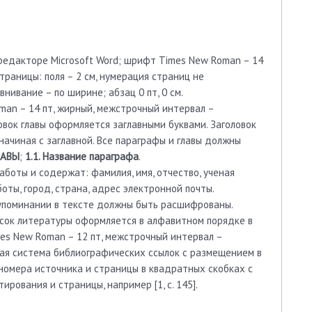
редакторе Microsoft Word; шрифт Times New Roman – 14
траницы: поля – 2 см, нумерация страниц не
внивание – по ширине; абзац 0 пт, 0 см.
an – 14 пт, жирный, межстрочный интервал –
овок главы оформляется заглавными буквами. Заголовок
ачиная с заглавной. Все параграфы и главы должны
ЛАВЫ
;
1.1. Название параграфа
.
аботы и содержат: фамилия, имя, отчество, ученая
боты, город, страна, адрес электронной почты.
 упоминании в тексте должны быть расшифрованы.
сок литературы оформляется в алфавитном порядке в
mes New Roman – 12 пт, межстрочный интервал –
ая система библиографических ссылок с размещением в
номера источника и страницы в квадратных скобках с
рования и страницы, например [1, с. 145].