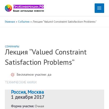
Перейти
к
Main
содержимому
Menu
Главная
События
Лекция “Valued Constraint Satisfaction Problems”
СЕМИНАРЫ
Лекция “Valued Constraint
Satisfaction Problems”
Бесплатное участие: да
ТЕХНИЧЕСКИЕ НАУКИ
Россия
,
Москва
1 декабря 2017
Форма участия:
Очная