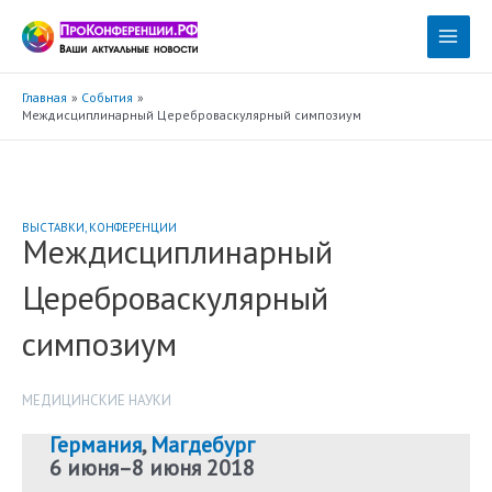
Перейти
к
Main
содержимому
Menu
Главная
События
Междисциплинарный Цереброваскулярный симпозиум
ВЫСТАВКИ
,
КОНФЕРЕНЦИИ
Междисциплинарный
Цереброваскулярный
симпозиум
МЕДИЦИНСКИЕ НАУКИ
Германия
,
Магдебург
6 июня
–
8 июня 2018