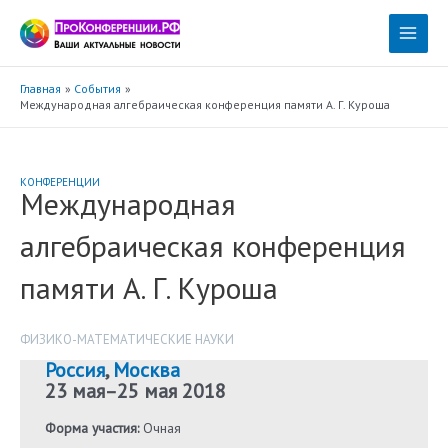
Перейти
к
Main
содержимому
Menu
Главная
События
Международная алгебраическая конференция памяти А. Г. Куроша
КОНФЕРЕНЦИИ
Международная
алгебраическая конференция
памяти А. Г. Куроша
ФИЗИКО-МАТЕМАТИЧЕСКИЕ НАУКИ
Россия
,
Москва
23 мая
–
25 мая 2018
Форма участия:
Очная