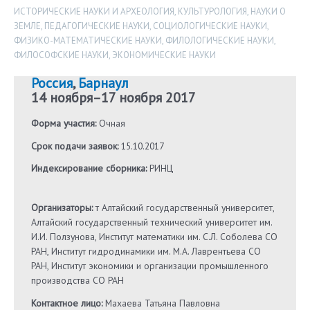
ИСТОРИЧЕСКИЕ НАУКИ И АРХЕОЛОГИЯ
,
КУЛЬТУРОЛОГИЯ
,
НАУКИ О
ЗЕМЛЕ
,
ПЕДАГОГИЧЕСКИЕ НАУКИ
,
СОЦИОЛОГИЧЕСКИЕ НАУКИ
,
ФИЗИКО-МАТЕМАТИЧЕСКИЕ НАУКИ
,
ФИЛОЛОГИЧЕСКИЕ НАУКИ
,
ФИЛОСОФСКИЕ НАУКИ
,
ЭКОНОМИЧЕСКИЕ НАУКИ
Россия
,
Барнаул
14 ноября
–
17 ноября 2017
Форма участия:
Очная
Срок подачи заявок:
15.10.2017
Индексирование сборника:
РИНЦ
Организаторы:
т Алтайский государственный университет,
Алтайский государственный технический университет им.
И.И. Ползунова, Институт математики им. С.Л. Соболева СО
РАН, Институт гидродинамики им. М.А. Лаврентьева СО
РАН, Институт экономики и организации промышленного
производства СО РАН
Контактное лицо:
Махаева Татьяна Павловна