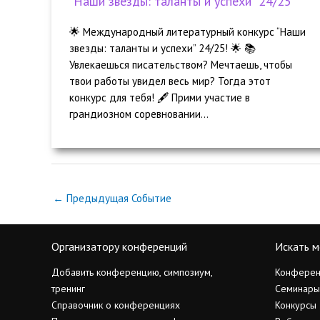
“Наши звезды: таланты и успехи” 24/25
🌟 Международный литературный конкурс “Наши
звезды: таланты и успехи” 24/25! 🌟 📚
Увлекаешься писательством? Мечтаешь, чтобы
твои работы увидел весь мир? Тогда этот
конкурс для тебя! 🖋️ Прими участие в
грандиозном соревновании...
←
Предыдущая Событие
Организатору конференций
Искать м
Добавить конференцию, симпозиум,
Конферен
тренинг
Семинары
Справочник о конференциях
Конкурсы