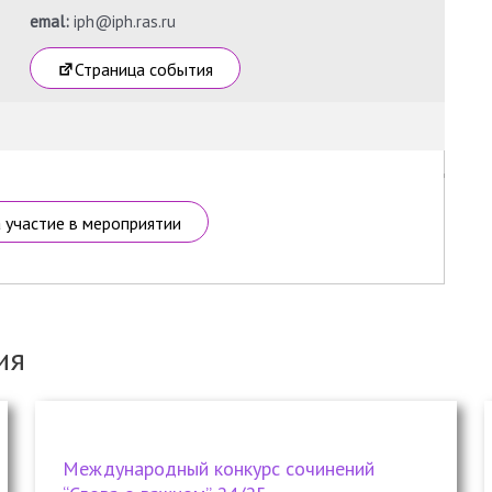
emal:
iph@iph.ras.ru
Страница события
а участие в мероприятии
ия
Международный конкурс сочинений