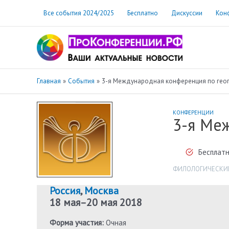
Перейти
Все события 2024/2025
Бесплатно
Дискуссии
Кон
к
содержимому
Главная
События
3-я Международная конференция по гео
КОНФЕРЕНЦИИ
3-я Ме
Бесплатн
ФИЛОЛОГИЧЕСКИЕ
Россия
,
Москва
18 мая
–
20 мая 2018
Форма участия:
Очная