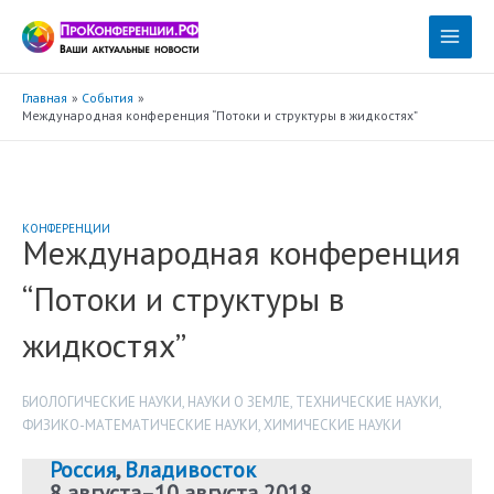
Перейти
к
Main
содержимому
Menu
Главная
События
Международная конференция “Потоки и структуры в жидкостях”
КОНФЕРЕНЦИИ
Международная конференция
“Потоки и структуры в
жидкостях”
БИОЛОГИЧЕСКИЕ НАУКИ
,
НАУКИ О ЗЕМЛЕ
,
ТЕХНИЧЕСКИЕ НАУКИ
,
ФИЗИКО-МАТЕМАТИЧЕСКИЕ НАУКИ
,
ХИМИЧЕСКИЕ НАУКИ
Россия
,
Владивосток
8 августа
–
10 августа 2018