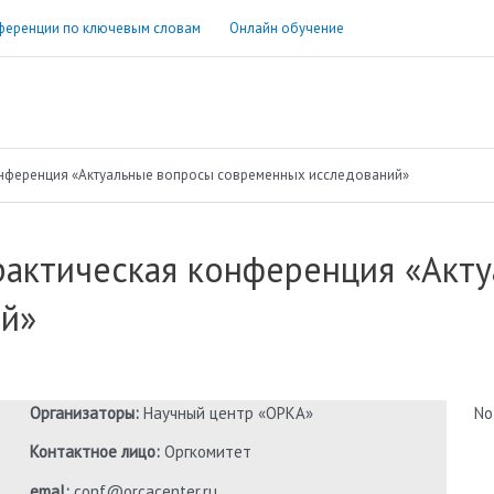
ференции по ключевым словам
Онлайн обучение
нференция «Актуальные вопросы современных исследований»
актическая конференция «Акт
ий»
Организаторы:
Научный центр «ОРКА»
No
Контактное лицо:
Оргкомитет
emal:
conf@orcacenter.ru