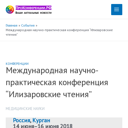
Перейти
к
Main
содержимому
Menu
Главная
События
Международная научно-практическая конференция “Илизаровские
чтения”
КОНФЕРЕНЦИИ
Международная научно-
практическая конференция
“Илизаровские чтения”
МЕДИЦИНСКИЕ НАУКИ
Россия
,
Курган
14 июня
–
16 июня 2018