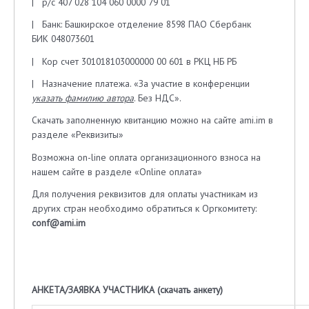
| р/с 407 028 104 060 0000 79 01
| Банк: Башкирское отделение 8598 ПАО Сбербанк
БИК 048073601
| Кор счет 301018103000000 00 601 в РКЦ НБ РБ
| Назначение платежа. «За участие в конференции
указать фамилию автора
. Без НДС».
Скачать заполненную квитанцию можно на сайте ami.im в
разделе «Реквизиты»
Возможна on-line оплата организационного взноса на
нашем сайте в разделе «Online оплата»
Для получения реквизитов для оплаты участникам из
других стран необходимо обратиться к Оргкомитету:
conf
@
ami
.
im
АНКЕТА/ЗАЯВКА УЧАСТНИКА
(
скачать анкету
)