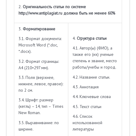
2.
Оригинальность статьи по системе
http://www.antiplagiat.ru
должна быть не менее 60%
3.
Форматирование
4.
Структура статьи
3.1. Формат документа:
Microsoft Word (*.doc,
4.1. Автор(ы) (ФИО), а
*.docx).
также его (их) ученые
степень и звание, место
3.2. Формат страницы:
работы/учебы и город.
А4 (210×297 мм).
4.2. Название статьи.
3.3. Поля (верхнее,
нижнее, левое, правое):
4.3. Аннотация
по 2 см.
4.4. Ключевые слова
3.4. Шрифт: размер
(кегль) – 14, тип – Times
4.5. Текст статьи
New Roman.
4.6. Список
3.5. Выравнивание: по
использованной
ширине.
литературы