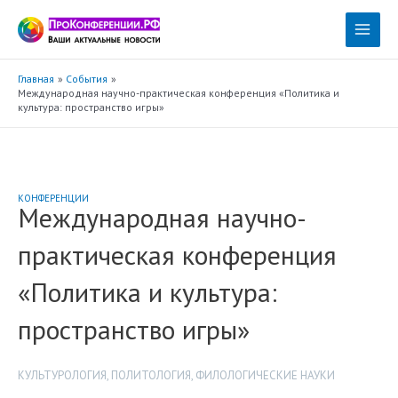
Перейти
к
Main
содержимому
Menu
Главная
События
Международная научно-практическая конференция «Политика и
культура: пространство игры»
КОНФЕРЕНЦИИ
Международная научно-
практическая конференция
«Политика и культура:
пространство игры»
КУЛЬТУРОЛОГИЯ
,
ПОЛИТОЛОГИЯ
,
ФИЛОЛОГИЧЕСКИЕ НАУКИ