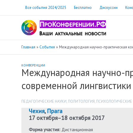
Перейти
Все события 2024/2025
Бесплатно
Дискуссии
Кон
к
содержимому
Главная
События
Международная научно-практическая кон
КОНФЕРЕНЦИИ
Международная научно-пр
современной лингвистики 
ПЕДАГОГИЧЕСКИЕ НАУКИ
,
ПОЛИТОЛОГИЯ
,
ПСИХОЛОГИЧЕСКИЕ
Чехия
,
Прага
17 октября
–
18 октября 2017
Форма участия:
Дистанционная