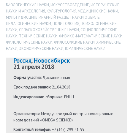
БИОЛОГИЧЕСКИЕ НАУКИ
,
ИСКУССТВОВЕДЕНИЕ
,
ИСТОРИЧЕСКИЕ
НАУКИ И АРХЕОЛОГИЯ
,
КУЛЬТУРОЛОГИЯ
,
МЕДИЦИНСКИЕ НАУКИ
,
МУЛЬТИДИСЦИПЛИНАРНЫЙ РАЗДЕЛ
,
НАУКИ О ЗЕМЛЕ
,
ПЕДАГОГИЧЕСКИЕ НАУКИ
,
ПОЛИТОЛОГИЯ
,
ПСИХОЛОГИЧЕСКИЕ
НАУКИ
,
СЕЛЬСКОХОЗЯЙСТВЕННЫЕ НАУКИ
,
СОЦИОЛОГИЧЕСКИЕ
НАУКИ
,
ТЕХНИЧЕСКИЕ НАУКИ
,
ФИЗИКО-МАТЕМАТИЧЕСКИЕ НАУКИ
,
ФИЛОЛОГИЧЕСКИЕ НАУКИ
,
ФИЛОСОФСКИЕ НАУКИ
,
ХИМИЧЕСКИЕ
НАУКИ
,
ЭКОНОМИЧЕСКИЕ НАУКИ
,
ЮРИДИЧЕСКИЕ НАУКИ
Россия
,
Новосибирск
21 апреля 2018
Форма участия:
Дистанционная
Срок подачи заявок:
21.04.2018
Индексирование сборника:
РИНЦ
Организаторы:
Международный центр инновационных
исследований «OMEGA SCIENCE»
Контактный телефон
: +7 (347) 299-41-99