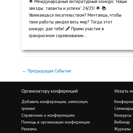
🌟 Международный литературный конкурс “Наши
звезды: таланты и успехи” 24/25! 🌟 📚
Увлекаешься писательством? Мечтаешь, чтобы
твои работы увидел весь мир? Тогда этот
конкурс для тебя! 🖋️ Прими участие в
грандиозном соревновании...
←
Предыдущая Событие
Организатору конференций
Искать м
Добавить конференцию, симпозиум,
Конферен
тренинг
Семинары
Справочник о конференциях
Конкурсы
Помощь в организации конференции
Вебинар
Реклама
Журналы