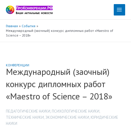
Перейти
к
Main
содержимому
Menu
Главная
События
Международный (заочный) конкурс дипломных работ «Maestro of
Science – 2018»
КОНФЕРЕНЦИИ
Международный (заочный)
конкурс дипломных работ
«Maestro of Science – 2018»
ПЕДАГОГИЧЕСКИЕ НАУКИ
,
ПСИХОЛОГИЧЕСКИЕ НАУКИ
,
ТЕХНИЧЕСКИЕ НАУКИ
,
ЭКОНОМИЧЕСКИЕ НАУКИ
,
ЮРИДИЧЕСКИЕ
НАУКИ