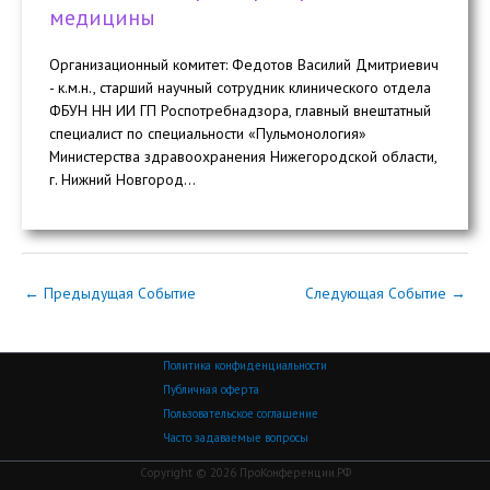
медицины
Организационный комитет: Федотов Василий Дмитриевич
- к.м.н., старший научный сотрудник клинического отдела
ФБУН НН ИИ ГП Роспотребнадзора, главный внештатный
специалист по специальности «Пульмонология»
Министерства здравоохранения Нижегородской области,
г. Нижний Новгород...
←
Предыдущая Событие
Следующая Событие
→
Политика конфиденциальности
Публичная оферта
Пользовательское соглашение
Часто задаваемые вопросы
Copyright © 2026 ПроКонференции.РФ