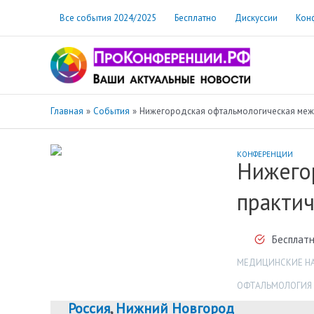
Перейти
Все события 2024/2025
Бесплатно
Дискуссии
Кон
к
содержимому
Главная
События
Нижегородская офтальмологическая межр
КОНФЕРЕНЦИИ
Нижего
практич
Бесплатн
МЕДИЦИНСКИЕ Н
ОФТАЛЬМОЛОГИЯ
Россия
,
Нижний Новгород