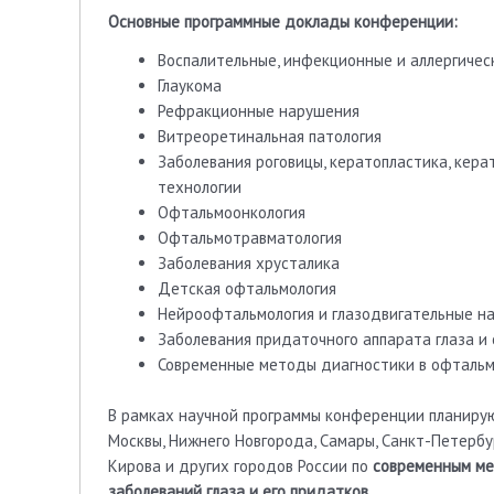
Основные программные доклады конференции:
Воспалительные, инфекционные и аллергичес
Глаукома
Рефракционные нарушения
Витреоретинальная патология
Заболевания роговицы, кератопластика, кера
технологии
Офтальмоонкология
Офтальмотравматология
Заболевания хрусталика
Детская офтальмология
Нейроофтальмология и глазодвигательные н
Заболевания придаточного аппарата глаза и
Современные методы диагностики в офтальм
В рамках научной программы конференции планиру
Москвы, Нижнего Новгорода, Самары, Санкт-Петербур
Кирова и других городов России по
современным ме
заболеваний глаза и его придатков