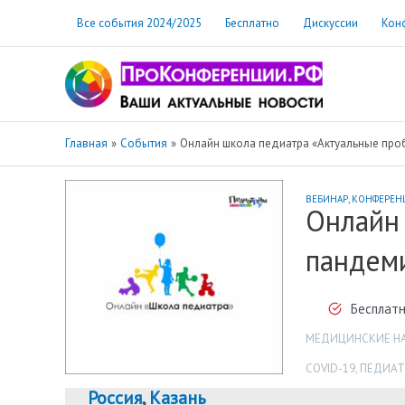
Перейти
Все события 2024/2025
Бесплатно
Дискуссии
Кон
к
содержимому
Главная
События
Онлайн школа педиатра «Актуальные про
ВЕБИНАР
,
КОНФЕРЕН
Онлайн
пандем
Бесплатн
МЕДИЦИНСКИЕ Н
COVID-19
,
ПЕДИАТ
Россия
,
Казань