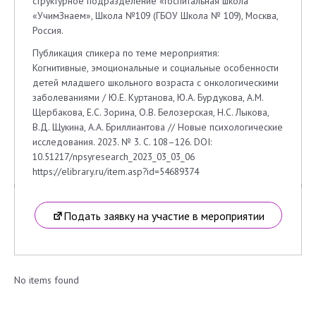
структурное подразделение «Госпитальная школа
«УчимЗнаем», Школа №109 (ГБОУ Школа № 109), Москва,
Россия.
Публикация спикера по теме мероприятия:
Когнитивные, эмоциональные и социальные особенности
детей младшего школьного возраста с онкологическими
заболеваниями / Ю.Е. Куртанова, Ю.А. Бурдукова, А.М.
Щербакова, Е.С. Зорина, О.В. Белозерская, Н.С. Лыкова,
В.Д. Щукина, А.А. Бриллиантова // Новые психологические
исследования. 2023. № 3. С. 108–126. DOI:
10.51217/npsyresearch_2023_03_03_06
https://elibrary.ru/item.asp?id=54689374
Подать заявку на участие в мероприятии
No items found