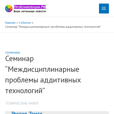
Перейти
к
Main
содержимому
Menu
Главная
События
Семинар “Междисциплинарные проблемы аддитивных технологий”
СЕМИНАРЫ
Семинар
“Междисциплинарные
проблемы аддитивных
технологий”
ТЕХНИЧЕСКИЕ НАУКИ
Россия
,
Томск