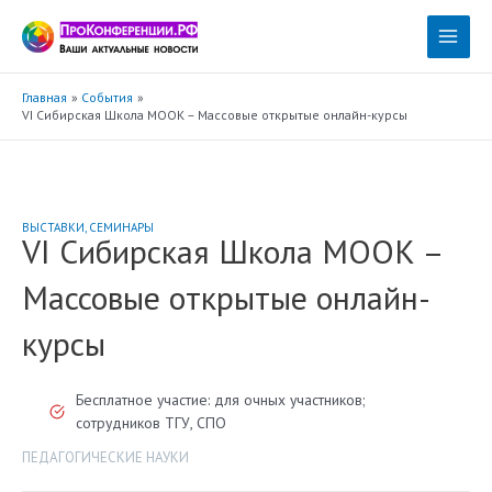
Перейти
к
Main
содержимому
Menu
Главная
События
VI Сибирская Школа МООК – Массовые открытые онлайн-курсы
ВЫСТАВКИ
,
СЕМИНАРЫ
VI Сибирская Школа МООК –
Массовые открытые онлайн-
курсы
Бесплатное участие: для очных участников;
сотрудников ТГУ, СПО
ПЕДАГОГИЧЕСКИЕ НАУКИ