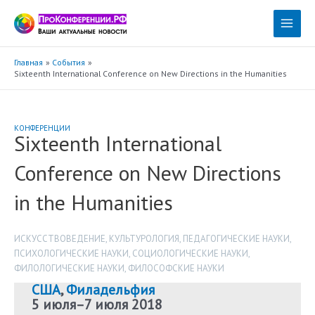
Перейти
к
Main
содержимому
Menu
Главная
События
Sixteenth International Conference on New Directions in the Humanities
КОНФЕРЕНЦИИ
Sixteenth International
Conference on New Directions
in the Humanities
ИСКУССТВОВЕДЕНИЕ
,
КУЛЬТУРОЛОГИЯ
,
ПЕДАГОГИЧЕСКИЕ НАУКИ
,
ПСИХОЛОГИЧЕСКИЕ НАУКИ
,
СОЦИОЛОГИЧЕСКИЕ НАУКИ
,
ФИЛОЛОГИЧЕСКИЕ НАУКИ
,
ФИЛОСОФСКИЕ НАУКИ
США
,
Филадельфия
5 июля
–
7 июля 2018