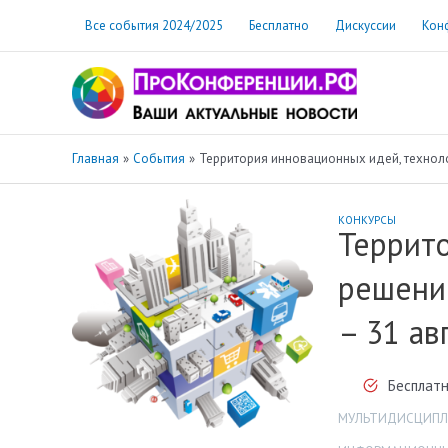
Перейти
Все события 2024/2025
Бесплатно
Дискуссии
Кон
к
содержимому
Главная
События
Территория инновационных идей, технолог
КОНКУРСЫ
Террито
решений
– 31 ав
Бесплатн
МУЛЬТИДИСЦИПЛ