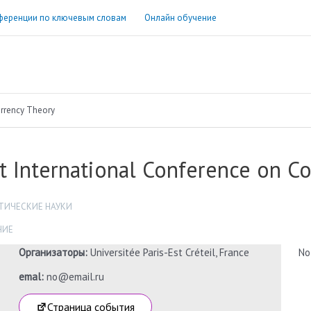
ференции по ключевым словам
Онлайн обучение
urrency Theory
t International Conference on C
ТИЧЕСКИЕ НАУКИ
НИЕ
Организаторы:
Universitée Paris-Est Créteil, France
No
emal:
no@email.ru
Страница события