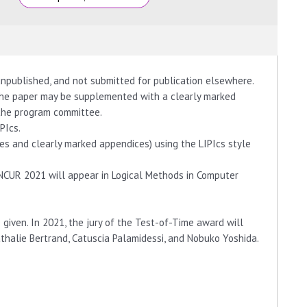
unpublished, and not submitted for publication elsewhere.
The paper may be supplemented with a clearly marked
 the program committee.
PIcs.
s and clearly marked appendices) using the LIPIcs style
NCUR 2021 will appear in Logical Methods in Computer
given. In 2021, the jury of the Test-of-Time award will
athalie Bertrand, Catuscia Palamidessi, and Nobuko Yoshida.