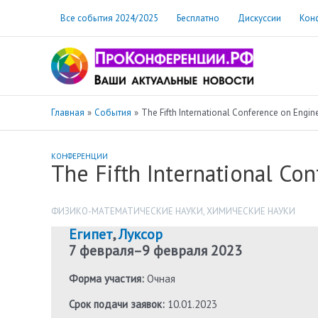
Перейти
Все события 2024/2025
Бесплатно
Дискуссии
Кон
к
содержимому
Главная
События
The Fifth International Conference on Engi
КОНФЕРЕНЦИИ
The Fifth International Co
ФИЗИКО-МАТЕМАТИЧЕСКИЕ НАУКИ
,
ХИМИЧЕСКИЕ НАУКИ
Египет
,
Луксор
7 февраля
–
9 февраля 2023
Форма участия:
Очная
Срок подачи заявок:
10.01.2023