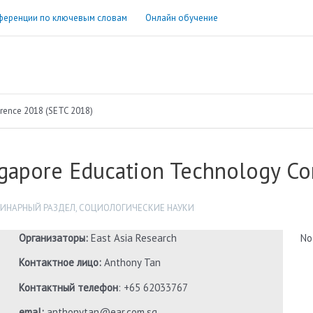
ференции по ключевым словам
Онлайн обучение
rence 2018 (SETC 2018)
gapore Education Technology Co
ИНАРНЫЙ РАЗДЕЛ
,
СОЦИОЛОГИЧЕСКИЕ НАУКИ
Организаторы:
East Asia Research
No
Контактное лицо:
Anthony Tan
Контактный телефон
: +65 62033767
emal:
anthonytan@ear.com.sg