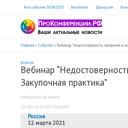
Перейти
Все события 2024/2025
Бесплатно
Дискуссии
Кон
к
содержимому
Главная
События
Вебинар “Недостоверность сведений в зая
ВЕБИНАР
Вебинар “Недостоверность
Закупочная практика”
ЮРИДИЧЕСКИЕ НАУКИ
223-ФЗ
,
44-ФЗ ПОСТАВЩИКУ
Россия
12 марта 2021