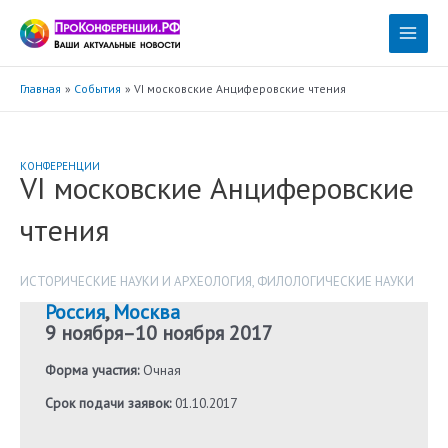
Перейти
к
Main
содержимому
Menu
Главная
События
VI московские Анциферовские чтения
КОНФЕРЕНЦИИ
VI московские Анциферовские
чтения
ИСТОРИЧЕСКИЕ НАУКИ И АРХЕОЛОГИЯ
,
ФИЛОЛОГИЧЕСКИЕ НАУКИ
Россия
,
Москва
9 ноября
–
10 ноября 2017
Форма участия:
Очная
Срок подачи заявок:
01.10.2017