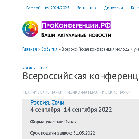
Перейти
Все события 2024/2025
Бесплатно
Дискуссии
Кон
к
содержимому
Главная
События
Всероссийская конференция молодых уч
КОНФЕРЕНЦИИ
Всероссийская конференц
ТЕХНИЧЕСКИЕ НАУКИ
,
ФИЗИКО-МАТЕМАТИЧЕСКИЕ НАУКИ
Россия
,
Сочи
4 сентября
–
14 сентября 2022
Форма участия:
Очная
Срок подачи заявок:
31.05.2022