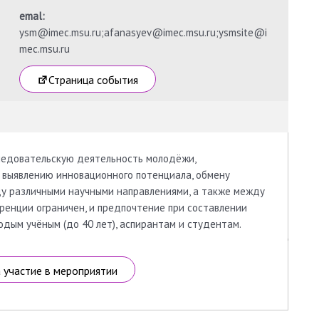
emal:
ysm@imec.msu.ru;afanasyev@imec.msu.ru;ysmsite@i
mec.msu.ru
Страница события
ледовательскую деятельность молодёжи,
, выявлению инновационного потенциала, обмену
у различными научными направлениями, а также между
ренции ограничен, и предпочтение при составлении
ым учёным (до 40 лет), аспирантам и студентам.
а участие в мероприятии