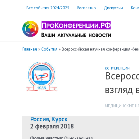
Перейти
Все события 2024/2025
Бесплатно
Дискуссии
Кон
к
содержимому
Главная
События
Всероссийская научная конференция «Уни
КОНФЕРЕНЦИИ
Всеросс
взгляд 
МЕДИЦИНСКИЕ Н
Россия
,
Курск
2 февраля 2018
Форма участия:
Очно-заочная