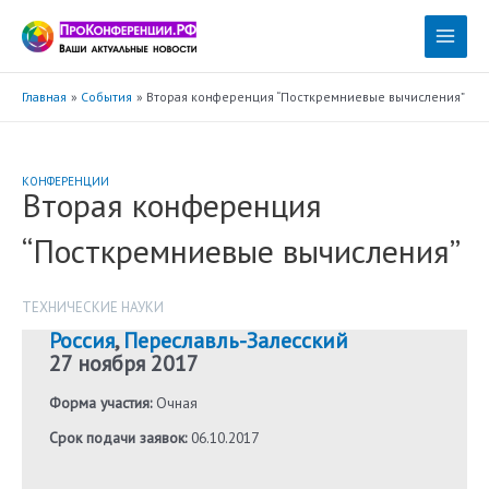
Перейти
к
Main
содержимому
Menu
Главная
События
Вторая конференция “Посткремниевые вычисления”
КОНФЕРЕНЦИИ
Вторая конференция
“Посткремниевые вычисления”
ТЕХНИЧЕСКИЕ НАУКИ
Россия
,
Переславль-Залесский
27 ноября 2017
Форма участия:
Очная
Срок подачи заявок:
06.10.2017